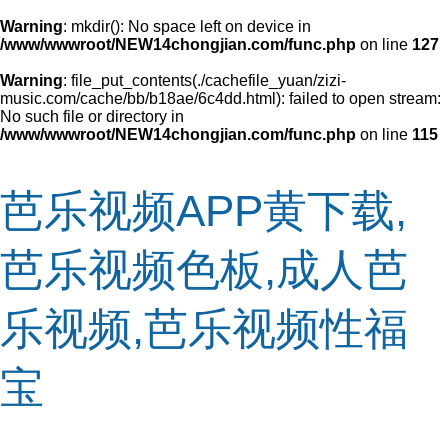
Warning
: mkdir(): No space left on device in
/www/wwwroot/NEW14chongjian.com/func.php
on line
127
Warning
: file_put_contents(./cachefile_yuan/zizi-
music.com/cache/bb/b18ae/6c4dd.html): failed to open stream:
No such file or directory in
/www/wwwroot/NEW14chongjian.com/func.php
on line
115
芭乐视频APP黄下载,
芭乐视频色板,成人芭
乐视频,芭乐视频性福
宝